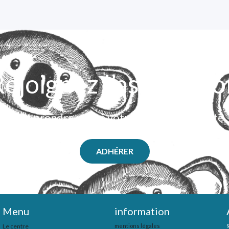
ejoignez l’associati
C’est prendre part à votre système de santé
ADHÉRER
Menu
information
Le centre
mentions légales