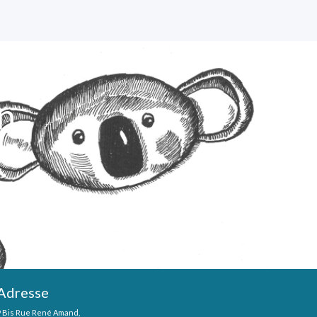
on
Adresse
9 Bis Rue René Amand,