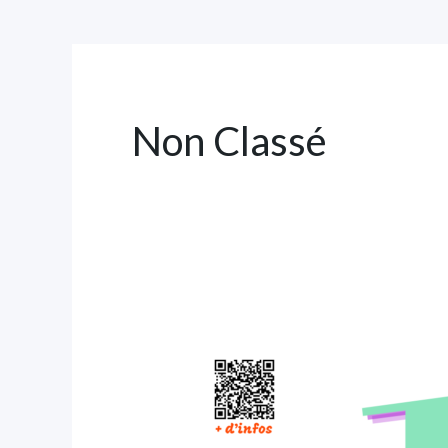
Non Classé
ANNIVERSAIRE
–
10