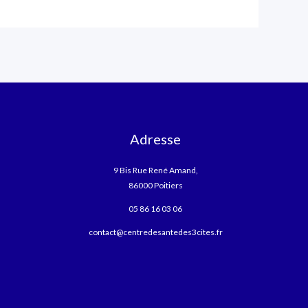
Adresse
9 Bis Rue René Amand,
86000 Poitiers
05 86 16 03 06
contact@centredesantedes3cites.fr