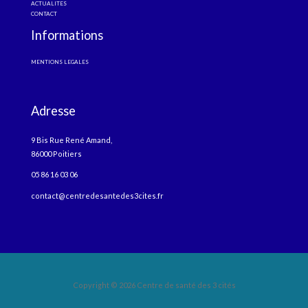
ACTUALITES
CONTACT
Informations
MENTIONS LEGALES
Adresse
9 Bis Rue René Amand,
86000 Poitiers
05 86 16 03 06
contact@centredesantedes3cites.fr
Copyright © 2026 Centre de santé des 3 cités